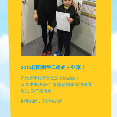
2018校際鋼琴二級組－亞軍！
第70屆學校音樂節又有好成績！
恭喜本樂坊學生 盧思穎同學奪得鋼琴二
級組-第二名佳績
指導老師：伍鋇錡老師